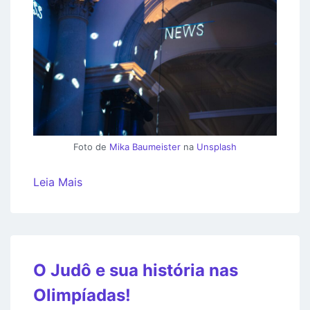
Foto de
Mika Baumeister
na
Unsplash
Leia Mais
O Judô e sua história nas
Olimpíadas!