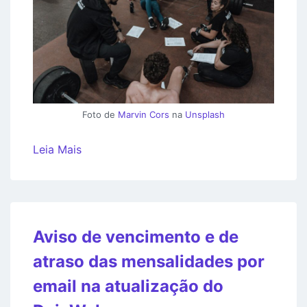
Foto de
Marvin Cors
na
Unsplash
Leia Mais
Aviso de vencimento e de
atraso das mensalidades por
email na atualização do