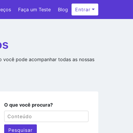
reços
Faça um Teste
Blog
Entrar
os
ão você pode acompanhar todas as nossas
O que você procura?
Pesquisar