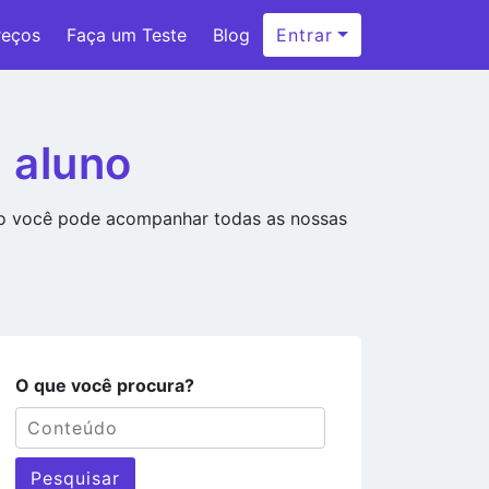
reços
Faça um Teste
Blog
Entrar
 aluno
ão você pode acompanhar todas as nossas
O que você procura?
Pesquisar