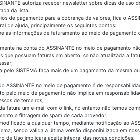
SINANTE autoriza receber newsletter sobre dicas de uso d
rada da lista.
ios de pagamento para a cobrança de valores, fica o ASSI
al de ajuda, principalmente os seguintes pontos:
be as informações de faturamento ao meio de pagamento 
etamente na conta do ASSINANTE no meio de pagamento não 
os que possuam faturas em aberto, se não atualizada a fat
ssar;
da pelo SISTEMA faça mais de um pagamento da mesma ou co
 do ASSINANTE no meio de pagamento é de responsabilidad
nto pelo meio de pagamento não implica em responsabilid
ssos de terceiros;
a fatura um e-mail com o link, no entanto não temos como 
mento e filtragem de spam de cada provedor.
 modificado a qualquer tempo, mediante notificação ao AS
tema, sendo válida a última versão disponibilizada em nos
o de Uso implicará aceite integral das novas condições.