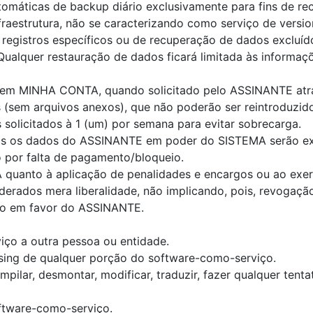
tomáticas de backup diário exclusivamente para fins de re
nfraestrutura, não se caracterizando como serviço de versi
registros específicos ou de recuperação de dados excluído
ualquer restauração de dados ficará limitada às informaç
 item MINHA CONTA, quando solicitado pelo ASSINANTE atr
sem arquivos anexos), que não poderão ser reintroduzidos
 solicitados à 1 (um) por semana para evitar sobrecarga.
s os dados do ASSINANTE em poder do SISTEMA serão excl
o por falta de pagamento/bloqueio.
A quanto à aplicação de penalidades e encargos ou ao exerc
derados mera liberalidade, não implicando, pois, revogaçã
ito em favor do ASSINANTE.
iço a outra pessoa ou entidade.
easing de qualquer porção do software-como-serviço.
mpilar, desmontar, modificar, traduzir, fazer qualquer tent
oftware-como-serviço.