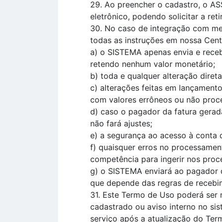
29. Ao preencher o cadastro, o AS
eletrônico, podendo solicitar a reti
30. No caso de integração com me
todas as instruções em nossa Centr
a) o SISTEMA apenas envia e rece
retendo nenhum valor monetário;
b) toda e qualquer alteração dir
c) alterações feitas em lançament
com valores errôneos ou não proce
d) caso o pagador da fatura gera
não fará ajustes;
e) a segurança ao acesso à conta
f) quaisquer erros no processame
competência para ingerir nos proce
g) o SISTEMA enviará ao pagador d
que depende das regras de recebi
31. Este Termo de Uso poderá ser
cadastrado ou aviso interno no sis
serviço após a atualização do Term