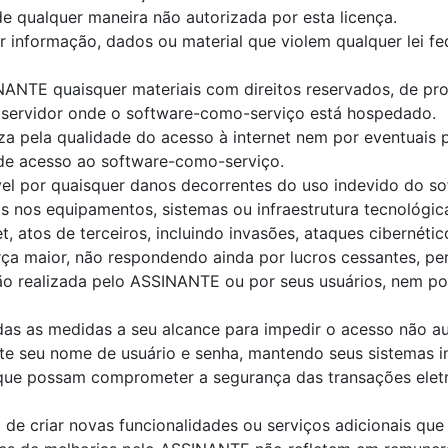
e qualquer maneira não autorizada por esta licença.
r informação, dados ou material que violem qualquer lei fe
NANTE quaisquer materiais com direitos reservados, de pro
o servidor onde o software-como-serviço está hospedado.
za pela qualidade do acesso à internet nem por eventuais p
de acesso ao software-como-serviço.
el por quaisquer danos decorrentes do uso indevido do s
s nos equipamentos, sistemas ou infraestrutura tecnológi
t, atos de terceiros, incluindo invasões, ataques cibernét
ça maior, não respondendo ainda por lucros cessantes, pe
ão realizada pelo ASSINANTE ou por seus usuários, nem por
as as medidas a seu alcance para impedir o acesso não a
 seu nome de usuário e senha, mantendo seus sistemas inf
que possam comprometer a segurança das transações eletr
 de criar novas funcionalidades ou serviços adicionais qu