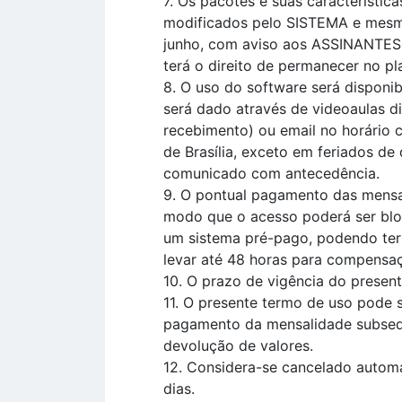
7. Os pacotes e suas característi
modificados pelo SISTEMA e mesmo
junho, com aviso aos ASSINANTES d
terá o direito de permanecer no p
8. O uso do software será dispon
será dado através de videoaulas di
recebimento) ou email no horário co
de Brasília, exceto em feriados de
comunicado com antecedência.
9. O pontual pagamento das mensa
modo que o acesso poderá ser bl
um sistema pré-pago, podendo ter 
levar até 48 horas para compensaç
10. O prazo de vigência do presen
11. O presente termo de uso pode 
pagamento da mensalidade subsequ
devolução de valores.
12. Considera-se cancelado automa
dias.