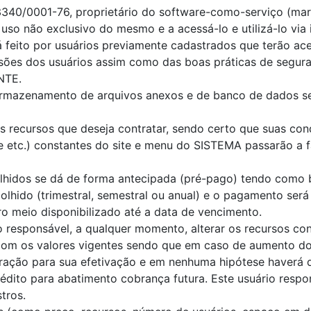
340/0001-76, proprietário do software-como-serviço (marca
so não exclusivo do mesmo e a acessá-lo e utilizá-lo via i
á feito por usuários previamente cadastrados que terão a
issões dos usuários assim como das boas práticas de segu
NTE.
 armazenamento de arquivos anexos e de banco de dados s
 recursos que deseja contratar, sendo certo que suas cond
etc.) constantes do site e menu do SISTEMA passarão a fa
lhidos se dá de forma antecipada (pré-pago) tendo como 
lhido (trimestral, semestral ou anual) e o pagamento será
ro meio disponibilizado até a data de vencimento.
responsável, a qualquer momento, alterar os recursos con
com os valores vigentes sendo que em caso de aumento do
eração para sua efetivação e em nenhuma hipótese haverá 
édito para abatimento cobrança futura. Este usuário respo
stros.