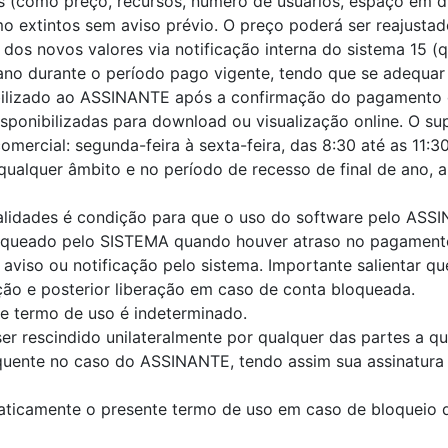
cas (como preço, recursos, número de usuários, espaço em 
 extintos sem aviso prévio. O preço poderá ser reajusta
os novos valores via notificação interna do sistema 15 (
lano durante o período pago vigente, tendo que se adequar
ibilizado ao ASSINANTE após a confirmação do pagamento 
sponibilizadas para download ou visualização online. O sup
mercial: segunda-feira à sexta-feira, das 8:30 até as 11:30
 qualquer âmbito e no período de recesso de final de ano, a
lidades é condição para que o uso do software pelo ASS
oqueado pelo SISTEMA quando houver atraso no pagamento
aviso ou notificação pelo sistema. Importante salientar 
ão e posterior liberação em caso de conta bloqueada.
te termo de uso é indeterminado.
ser rescindido unilateralmente por qualquer das partes a 
ente no caso do ASSINANTE, tendo assim sua assinatura 
ticamente o presente termo de uso em caso de bloqueio d