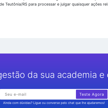
 de Teutônia/RS para processar e julgar quaisquer ações r
gestão da sua academia e 
Teste Agora
Ainda com dúvidas? Ligue ou converse pelo chat que lhe ajudaremos!