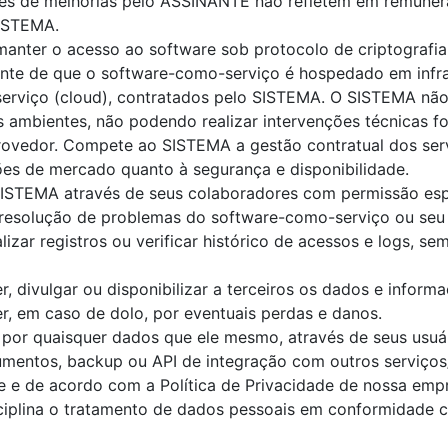
es de melhorias pelo ASSINANTE não refletem em remuner
SISTEMA.
nter o acesso ao software sob protocolo de criptografia
ente de que o software-como-serviço é hospedado em infra
erviço (cloud), contratados pelo SISTEMA. O SISTEMA não 
es ambientes, não podendo realizar intervenções técnicas f
provedor. Compete ao SISTEMA a gestão contratual dos ser
es de mercado quanto à segurança e disponibilidade.
ISTEMA através de seus colaboradores com permissão espe
 resolução de problemas do software-como-serviço ou seu 
izar registros ou verificar histórico de acessos e logs, se
 divulgar ou disponibilizar a terceiros os dados e inform
, em caso de dolo, por eventuais perdas e danos.
por quaisquer dados que ele mesmo, através de seus usuár
cumentos, backup ou API de integração com outros serviços
e de acordo com a Política de Privacidade de nossa empres
ciplina o tratamento de dados pessoais em conformidade c