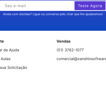
Teste Agora
Ainda com dúvidas? Ligue ou converse pelo chat que lhe ajudaremos!
te
Vendas
al de Ajuda
(51) 3762-1077
 Aulas
comercial@zanshinsoftwar
sua Solicitação