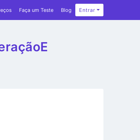
reços
Faça um Teste
Blog
Entrar
GeraçãoE